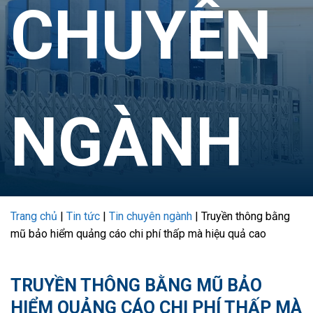
CHUYÊN
NGÀNH
Trang chủ
|
Tin tức
|
Tin chuyên ngành
|
Truyền thông bằng
mũ bảo hiểm quảng cáo chi phí thấp mà hiệu quả cao
TRUYỀN THÔNG BẰNG MŨ BẢO
HIỂM QUẢNG CÁO CHI PHÍ THẤP MÀ