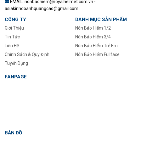
EMAIL: nonbaohiem@royalhelmet.com.vn -
asiakinhdoanhquangcao@gmail.com
CÔNG TY
DANH MỤC SẢN PHẨM
Giới Thiệu
Nón Bảo Hiểm 1/2
Tin Tức
–
Nón Bảo Hiểm 3/4
Liên Hệ
Nón Bảo Hiểm Trẻ Em
Chính Sách & Quy Định
Nón Bảo Hiểm Fullface
Tuyển Dụng
FANPAGE
BẢN ĐỒ