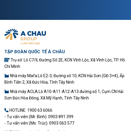
TẬP ĐOÀN QUỐC TẾ Á CHÂU
Trụ sở: Lô C7/II, Đường Số 2E, KCN Vĩnh Lộc, Xã Vĩnh Lộc, TP. Hồ
Chí Minh
Nhà máy Mafa:Lô E2-3, Đường số 10, KCN Hải Sơn (GĐ 3+4), Ấp
Bình Tiền 2, Xã Đức Hòa, Tỉnh Tây Ninh
Nhà máy ACLA:Lô A10-A11-A12-A13 đường số 1, Cụm CN Hải
Sơn Đức Hòa Đông, Xã Mỹ Hạnh, Tỉnh Tây Ninh
HOTLINE:
1900 63 6066
- Tư vấn viên (Mr. Bình): 0903 891 399
- Tư vấn viên (Ms. Trúc): 0903 063 577