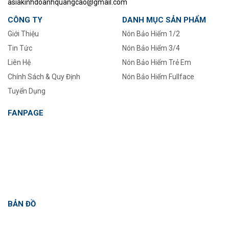
asiakinhdoanhquangcao@gmail.com
CÔNG TY
DANH MỤC SẢN PHẨM
Giới Thiệu
Nón Bảo Hiểm 1/2
Tin Tức
–
Nón Bảo Hiểm 3/4
Liên Hệ
Nón Bảo Hiểm Trẻ Em
Chính Sách & Quy Định
Nón Bảo Hiểm Fullface
Tuyển Dụng
FANPAGE
BẢN ĐỒ