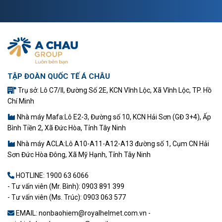
TẬP ĐOÀN QUỐC TẾ Á CHÂU
Trụ sở: Lô C7/II, Đường Số 2E, KCN Vĩnh Lộc, Xã Vĩnh Lộc, TP. Hồ
Chí Minh
Nhà máy Mafa:Lô E2-3, Đường số 10, KCN Hải Sơn (GĐ 3+4), Ấp
Bình Tiền 2, Xã Đức Hòa, Tỉnh Tây Ninh
Nhà máy ACLA:Lô A10-A11-A12-A13 đường số 1, Cụm CN Hải
Sơn Đức Hòa Đông, Xã Mỹ Hạnh, Tỉnh Tây Ninh
HOTLINE:
1900 63 6066
- Tư vấn viên (Mr. Bình): 0903 891 399
- Tư vấn viên (Ms. Trúc): 0903 063 577
EMAIL: nonbaohiem@royalhelmet.com.vn -