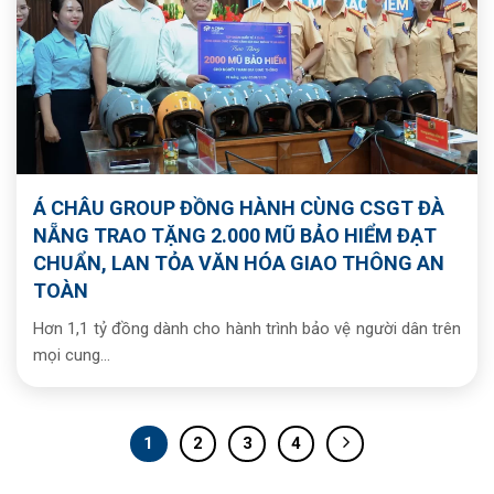
Á CHÂU GROUP ĐỒNG HÀNH CÙNG CSGT ĐÀ
NẴNG TRAO TẶNG 2.000 MŨ BẢO HIỂM ĐẠT
CHUẨN, LAN TỎA VĂN HÓA GIAO THÔNG AN
TOÀN
Hơn 1,1 tỷ đồng dành cho hành trình bảo vệ người dân trên
mọi cung...
1
2
3
4