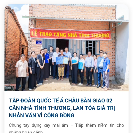
TẬP ĐOÀN QUỐC TẾ Á CHÂU BÀN GIAO 02
CĂN NHÀ TÌNH THƯƠNG, LAN TỎA GIÁ TRỊ
NHÂN VĂN VÌ CỘNG ĐỒNG
Chung tay dựng xây mái ấm – Tiếp thêm niềm tin cho
những hoàn cảnh...