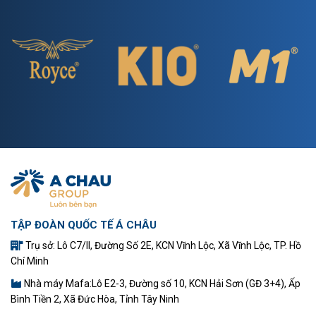
TẬP ĐOÀN QUỐC TẾ Á CHÂU
Trụ sở: Lô C7/II, Đường Số 2E, KCN Vĩnh Lộc, Xã Vĩnh Lộc, TP. Hồ
Chí Minh
Nhà máy Mafa:Lô E2-3, Đường số 10, KCN Hải Sơn (GĐ 3+4), Ấp
Bình Tiền 2, Xã Đức Hòa, Tỉnh Tây Ninh