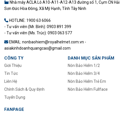
Nhà máy ACLA:Lô A10-A11-A12-A13 đường số 1, Cụm CN Hải
Sơn Đức Hòa Đông, Xã Mỹ Hạnh, Tỉnh Tây Ninh
HOTLINE:
1900 63 6066
- Tư vấn viên (Mr. Bình): 0903 891 399
- Tư vấn viên (Ms. Trúc): 0903 063 577
EMAIL: nonbaohiem@royalhelmet.com.vn -
asiakinhdoanhquangcao@gmail.com
CÔNG TY
DANH MỤC SẢN PHẨM
Giới Thiệu
Nón Bảo Hiểm 1/2
Tin Tức
–
Nón Bảo Hiểm 3/4
Liên Hệ
Nón Bảo Hiểm Trẻ Em
Chính Sách & Quy Định
Nón Bảo Hiểm Fullface
Tuyển Dụng
FANPAGE