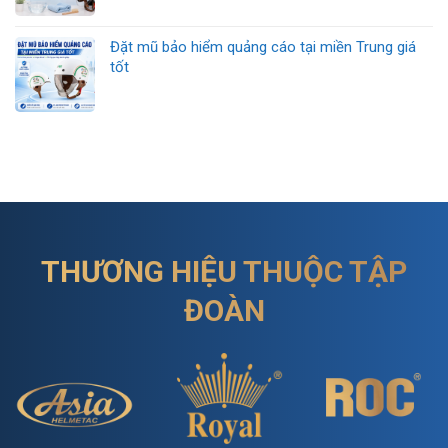
Đặt mũ bảo hiểm quảng cáo tại miền Trung giá
tốt
THƯƠNG HIỆU THUỘC TẬP
ĐOÀN