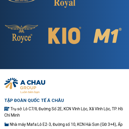
TẬP ĐOÀN QUỐC TẾ Á CHÂU
Trụ sở: Lô C7/II, Đường Số 2E, KCN Vĩnh Lộc, Xã Vĩnh Lộc, TP. Hồ
Chí Minh
Nhà máy Mafa:Lô E2-3, Đường số 10, KCN Hải Sơn (GĐ 3+4), Ấp