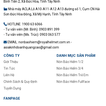
Bình Tiền 2, Xã Đức Hòa, Tỉnh Tây Ninh
Nhà máy ACLA:Lô A10-A11-A12-A13 đường số 1, Cụm CN Hải
Sơn Đức Hòa Đông, Xã Mỹ Hạnh, Tỉnh Tây Ninh
HOTLINE:
1900 63 6066
- Tư vấn viên (Mr. Bình): 0903 891 399
- Tư vấn viên (Ms. Trúc): 0903 063 577
EMAIL: nonbaohiem@royalhelmet.com.vn -
asiakinhdoanhquangcao@gmail.com
CÔNG TY
DANH MỤC SẢN PHẨM
Giới Thiệu
Nón Bảo Hiểm 1/2
Tin Tức
–
Nón Bảo Hiểm 3/4
Liên Hệ
Nón Bảo Hiểm Trẻ Em
Chính Sách & Quy Định
Nón Bảo Hiểm Fullface
Tuyển Dụng
FANPAGE