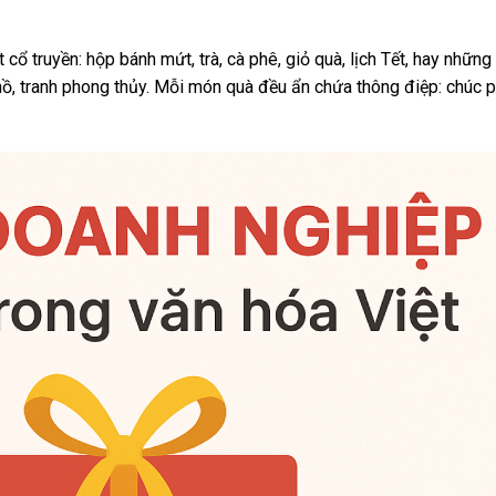
ổ truyền: hộp bánh mứt, trà, cà phê, giỏ quà, lịch Tết, hay nhữn
 hồ, tranh phong thủy. Mỗi món quà đều ẩn chứa thông điệp: chúc 