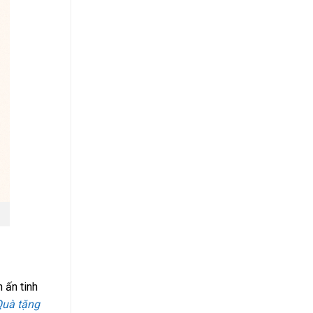
 ấn tinh
Quà tặng