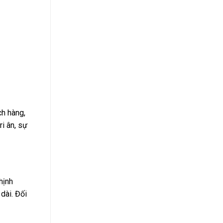
ch hàng,
ri ân, sự
hịnh
dài. Đối