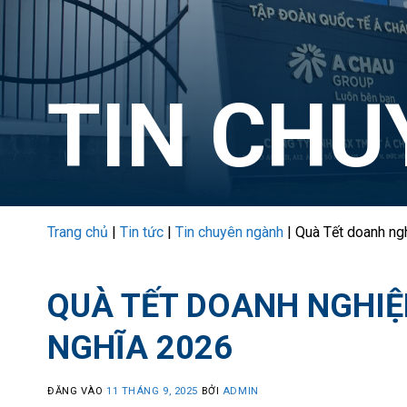
TIN CH
Trang chủ
|
Tin tức
|
Tin chuyên ngành
|
Quà Tết doanh ngh
QUÀ TẾT DOANH NGHIỆ
NGHĨA 2026
ĐĂNG VÀO
11 THÁNG 9, 2025
BỞI
ADMIN