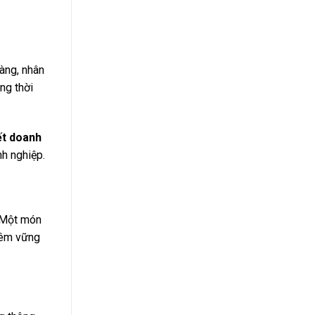
hàng, nhân
ng thời
ết doanh
nh nghiệp.
. Một món
thêm vững