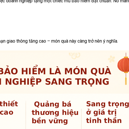
việc doanh nghiệp tặng một chiếc mũ bảo hiểm đạt chuẩn. Nó man
 nạn giao thông tăng cao – món quà này càng trở nên ý nghĩa.