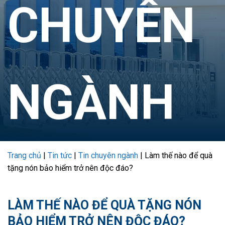
CHUYÊN
NGÀNH
Trang chủ
|
Tin tức
|
Tin chuyên ngành
|
Làm thế nào để quà
tặng nón bảo hiểm trở nên độc đáo?
LÀM THẾ NÀO ĐỂ QUÀ TẶNG NÓN
BẢO HIỂM TRỞ NÊN ĐỘC ĐÁO?