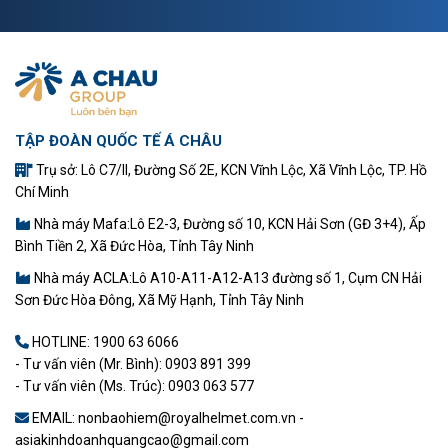
TẬP ĐOÀN QUỐC TẾ Á CHÂU
Trụ sở: Lô C7/II, Đường Số 2E, KCN Vĩnh Lộc, Xã Vĩnh Lộc, TP. Hồ
Chí Minh
Nhà máy Mafa:Lô E2-3, Đường số 10, KCN Hải Sơn (GĐ 3+4), Ấp
Bình Tiền 2, Xã Đức Hòa, Tỉnh Tây Ninh
Nhà máy ACLA:Lô A10-A11-A12-A13 đường số 1, Cụm CN Hải
Sơn Đức Hòa Đông, Xã Mỹ Hạnh, Tỉnh Tây Ninh
HOTLINE:
1900 63 6066
- Tư vấn viên (Mr. Bình): 0903 891 399
- Tư vấn viên (Ms. Trúc): 0903 063 577
EMAIL: nonbaohiem@royalhelmet.com.vn -
asiakinhdoanhquangcao@gmail.com