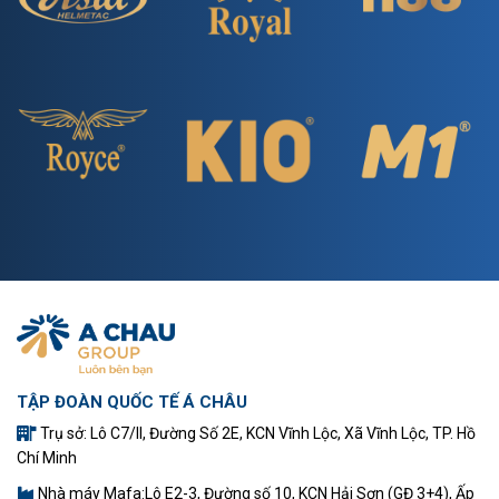
TẬP ĐOÀN QUỐC TẾ Á CHÂU
Trụ sở: Lô C7/II, Đường Số 2E, KCN Vĩnh Lộc, Xã Vĩnh Lộc, TP. Hồ
Chí Minh
Nhà máy Mafa:Lô E2-3, Đường số 10, KCN Hải Sơn (GĐ 3+4), Ấp