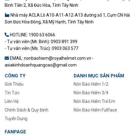
Bình Tiền 2, Xã Đức Hòa, Tỉnh Tây Ninh
Nhà máy ACLA:Lô A10-A11-A12-A13 đường số 1, Cụm CN Hải
Sơn Đức Hòa Đông, Xã Mỹ Hạnh, Tỉnh Tây Ninh
HOTLINE:
1900 63 6066
- Tư vấn viên (Mr. Bình): 0903 891 399
- Tư vấn viên (Ms. Trúc): 0903 063 577
EMAIL: nonbaohiem@royalhelmet.com.vn -
asiakinhdoanhquangcao@gmail.com
CÔNG TY
DANH MỤC SẢN PHẨM
Giới Thiệu
Nón Bảo Hiểm 1/2
Tin Tức
–
Nón Bảo Hiểm 3/4
Liên Hệ
Nón Bảo Hiểm Trẻ Em
Chính Sách & Quy Định
Nón Bảo Hiểm Fullface
Tuyển Dụng
FANPAGE