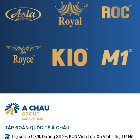
TẬP ĐOÀN QUỐC TẾ Á CHÂU
Trụ sở: Lô C7/II, Đường Số 2E, KCN Vĩnh Lộc, Xã Vĩnh Lộc, TP. Hồ