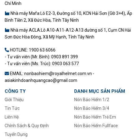
Chí Minh
Nhà máy Mafa:Lô E2-3, Đường số 10, KCN Hải Sơn (GĐ 3+4), Ấp
Bình Tiền 2, Xã Đức Hòa, Tỉnh Tây Ninh
Nhà máy ACLA:Lô A10-A11-A12-A13 đường số 1, Cụm CN Hải
Sơn Đức Hòa Đông, Xã Mỹ Hạnh, Tỉnh Tây Ninh
HOTLINE:
1900 63 6066
- Tư vấn viên (Mr. Bình): 0903 891 399
- Tư vấn viên (Ms. Trúc): 0903 063 577
EMAIL: nonbaohiem@royalhelmet.com.vn -
asiakinhdoanhquangcao@gmail.com
CÔNG TY
DANH MỤC SẢN PHẨM
Giới Thiệu
Nón Bảo Hiểm 1/2
Tin Tức
–
Nón Bảo Hiểm 3/4
Liên Hệ
Nón Bảo Hiểm Trẻ Em
Chính Sách & Quy Định
Nón Bảo Hiểm Fullface
Tuyển Dụng