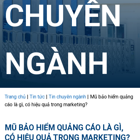
CHUYÊN
NGÀNH
Trang chủ
|
Tin tức
|
Tin chuyên ngành
|
Mũ bảo hiểm quảng
cáo là gì, có hiệu quả trong marketing?
MŨ BẢO HIỂM QUẢNG CÁO LÀ GÌ,
CÓ HIỆU QUẢ TRONG MARKETING?