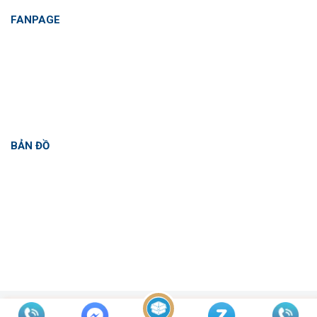
FANPAGE
BẢN ĐỒ
Copyright 2026 ©
mubaohiemasia.asia | Cung cấp bởi Á Châu