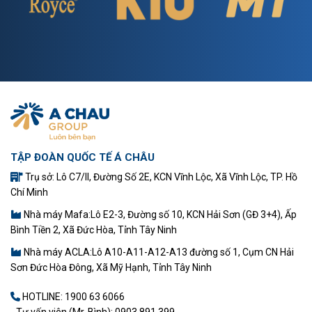
TẬP ĐOÀN QUỐC TẾ Á CHÂU
Trụ sở: Lô C7/II, Đường Số 2E, KCN Vĩnh Lộc, Xã Vĩnh Lộc, TP. Hồ
Chí Minh
Nhà máy Mafa:Lô E2-3, Đường số 10, KCN Hải Sơn (GĐ 3+4), Ấp
Bình Tiền 2, Xã Đức Hòa, Tỉnh Tây Ninh
Nhà máy ACLA:Lô A10-A11-A12-A13 đường số 1, Cụm CN Hải
Sơn Đức Hòa Đông, Xã Mỹ Hạnh, Tỉnh Tây Ninh
HOTLINE:
1900 63 6066