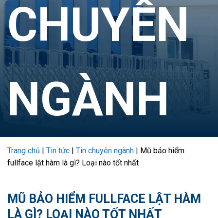
CHUYÊN
NGÀNH
Trang chủ
|
Tin tức
|
Tin chuyên ngành
|
Mũ bảo hiểm
fullface lật hàm là gì? Loại nào tốt nhất
MŨ BẢO HIỂM FULLFACE LẬT HÀM
LÀ GÌ? LOẠI NÀO TỐT NHẤT