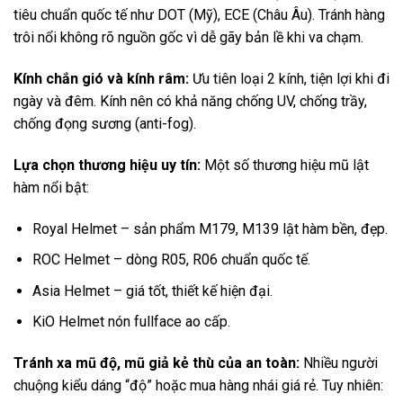
tiêu chuẩn quốc tế như DOT (Mỹ), ECE (Châu Âu). Tránh hàng
trôi nổi không rõ nguồn gốc vì dễ gãy bản lề khi va chạm.
Kính chắn gió và kính râm:
Ưu tiên loại 2 kính, tiện lợi khi đi
ngày và đêm. Kính nên có khả năng chống UV, chống trầy,
chống đọng sương (anti-fog).
Lựa chọn thương hiệu uy tín:
Một số thương hiệu mũ lật
hàm nổi bật:
Royal Helmet – sản phẩm M179, M139 lật hàm bền, đẹp.
ROC Helmet – dòng R05, R06 chuẩn quốc tế.
Asia Helmet – giá tốt, thiết kế hiện đại.
KiO Helmet nón fullface ao cấp.
Tránh xa mũ độ, mũ giả kẻ thù của an toàn:
Nhiều người
chuộng kiểu dáng “độ” hoặc mua hàng nhái giá rẻ. Tuy nhiên: