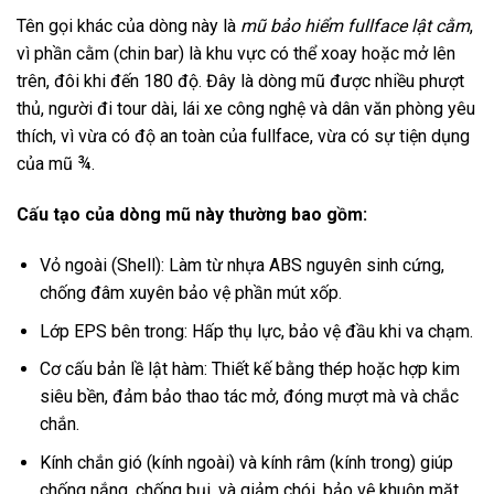
Tên gọi khác của dòng này là
mũ bảo hiểm fullface lật cằm
,
vì phần cằm (chin bar) là khu vực có thể xoay hoặc mở lên
trên, đôi khi đến 180 độ. Đây là dòng mũ được nhiều phượt
thủ, người đi tour dài, lái xe công nghệ và dân văn phòng yêu
thích, vì vừa có độ an toàn của fullface, vừa có sự tiện dụng
của mũ ¾.
Cấu tạo của dòng mũ này thường bao gồm:
Vỏ ngoài (Shell): Làm từ nhựa ABS nguyên sinh cứng,
chống đâm xuyên bảo vệ phần mút xốp.
Lớp EPS bên trong: Hấp thụ lực, bảo vệ đầu khi va chạm.
Cơ cấu bản lề lật hàm: Thiết kế bằng thép hoặc hợp kim
siêu bền, đảm bảo thao tác mở, đóng mượt mà và chắc
chắn.
Kính chắn gió (kính ngoài) và kính râm (kính trong) giúp
chống nắng, chống bụi, và giảm chói, bảo vệ khuôn mặt