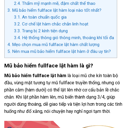
2.4.
Thẩm mỹ mạnh mẽ, đậm chất thể thao
3.
Mũ bảo hiểm fullface lật hàm loại nào tốt nhất?
3.1.
An toàn chuẩn quốc gia
3.2.
Cơ chế lật hàm chắc chắn linh hoạt
3.3.
Trang bị 2 kính tiện dụng
3.4.
Hệ thống thông gió thông minh, thoáng khí tối đa
4.
Mẹo chọn mua mũ fullface lật hàm chất lượng
5.
Nên mua mũ bảo hiểm fullface lật hàm ở đâu uy tín?
Mũ bảo hiểm fullface lật hàm là gì?
Mũ bảo hiểm fullface lật hàm
là loại mũ che kín toàn bộ
đầu, vùng mặt tương tự mũ fullface truyền thống, nhưng có
phần cằm (hàm dưới) có thể lật lên nhờ cơ cấu bản lề chắc
chắn. Khi lật phần hàm lên, mũ biến thành dạng 3/4, giúp
người dùng thoáng, dễ giao tiếp và tiện lợi hơn trong các tình
huống như đổ xăng, nói chuyện hay nghỉ ngơi tạm thời.