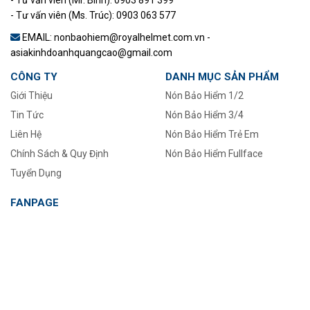
- Tư vấn viên (Mr. Bình): 0903 891 399
- Tư vấn viên (Ms. Trúc): 0903 063 577
EMAIL: nonbaohiem@royalhelmet.com.vn -
asiakinhdoanhquangcao@gmail.com
CÔNG TY
DANH MỤC SẢN PHẨM
Giới Thiệu
Nón Bảo Hiểm 1/2
Tin Tức
–
Nón Bảo Hiểm 3/4
Liên Hệ
Nón Bảo Hiểm Trẻ Em
Chính Sách & Quy Định
Nón Bảo Hiểm Fullface
Tuyển Dụng
FANPAGE