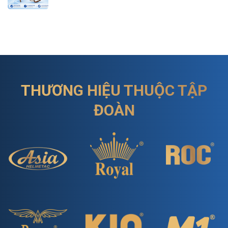
THƯƠNG HIỆU THUỘC TẬP
ĐOÀN