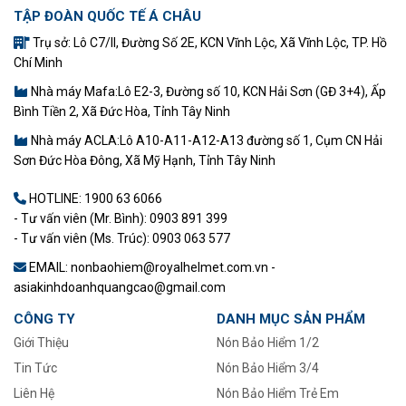
TẬP ĐOÀN QUỐC TẾ Á CHÂU
Trụ sở: Lô C7/II, Đường Số 2E, KCN Vĩnh Lộc, Xã Vĩnh Lộc, TP. Hồ
Chí Minh
Nhà máy Mafa:Lô E2-3, Đường số 10, KCN Hải Sơn (GĐ 3+4), Ấp
Bình Tiền 2, Xã Đức Hòa, Tỉnh Tây Ninh
Nhà máy ACLA:Lô A10-A11-A12-A13 đường số 1, Cụm CN Hải
Sơn Đức Hòa Đông, Xã Mỹ Hạnh, Tỉnh Tây Ninh
HOTLINE:
1900 63 6066
- Tư vấn viên (Mr. Bình): 0903 891 399
- Tư vấn viên (Ms. Trúc): 0903 063 577
EMAIL: nonbaohiem@royalhelmet.com.vn -
asiakinhdoanhquangcao@gmail.com
CÔNG TY
DANH MỤC SẢN PHẨM
Giới Thiệu
Nón Bảo Hiểm 1/2
Tin Tức
–
Nón Bảo Hiểm 3/4
Liên Hệ
Nón Bảo Hiểm Trẻ Em