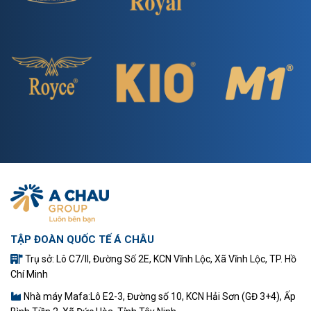
TẬP ĐOÀN QUỐC TẾ Á CHÂU
Trụ sở: Lô C7/II, Đường Số 2E, KCN Vĩnh Lộc, Xã Vĩnh Lộc, TP. Hồ
Chí Minh
Nhà máy Mafa:Lô E2-3, Đường số 10, KCN Hải Sơn (GĐ 3+4), Ấp