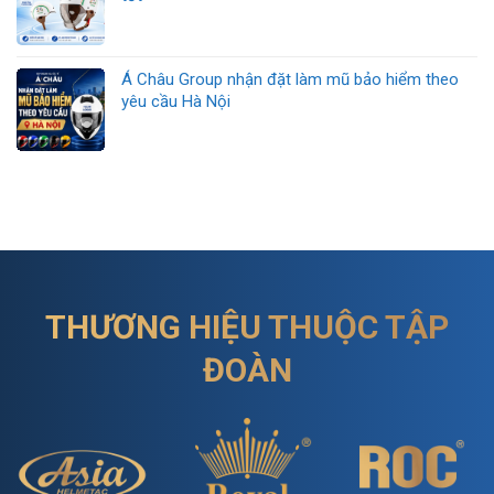
Á Châu Group nhận đặt làm mũ bảo hiểm theo
yêu cầu Hà Nội
THƯƠNG HIỆU THUỘC TẬP
ĐOÀN