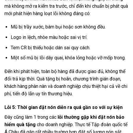
mà không mở ra kiểm tra trước, chỉ đến khi chuẩn bị phát quà
mới phát hiện hàng loạt lỗi không đáng có:
Mũ bị trầy xước, bám bụi hoặc sơn không đều.
Logo in lệch, nhòe màu hoặc sai vị trí.
Tem CR bị thiếu hoặc dán sai quy cách.
Một số mũ bị lỗi dây quai, khóa lỏng hoặc vỡ mốp trong.
Đến khi phát hiện, toàn bộ hàng đã được giao đủ, không thể
đổi trả kịp thời. Quà tặng bị hoãn, chương trình gián đoạn,
khách hàng phàn nàn và doanh nghiệp chịu thiệt hại cả về chi
phí, tiến độ lẫn uy tín thương hiệu.
Lỗi 5: Thời gian đặt nón diễn ra quá gần so với sự kiện
Đây cũng làm 1 trong các
lỗi thường gặp khi đặt nón bảo
hiểm quà tặng
cho doanh nghiệp. Thực tế Tập đoàn quốc tế
Á Châu đã gặp rất nhiều trường hợp đặt số lượng nón sắt