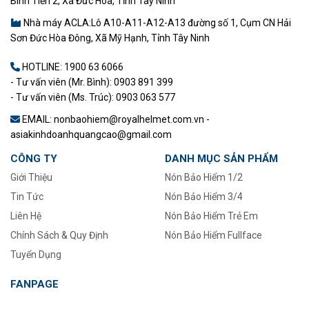
Bình Tiền 2, Xã Đức Hòa, Tỉnh Tây Ninh
Nhà máy ACLA:Lô A10-A11-A12-A13 đường số 1, Cụm CN Hải
Sơn Đức Hòa Đông, Xã Mỹ Hạnh, Tỉnh Tây Ninh
HOTLINE:
1900 63 6066
- Tư vấn viên (Mr. Bình): 0903 891 399
- Tư vấn viên (Ms. Trúc): 0903 063 577
EMAIL: nonbaohiem@royalhelmet.com.vn -
asiakinhdoanhquangcao@gmail.com
CÔNG TY
DANH MỤC SẢN PHẨM
Giới Thiệu
Nón Bảo Hiểm 1/2
Tin Tức
–
Nón Bảo Hiểm 3/4
Liên Hệ
Nón Bảo Hiểm Trẻ Em
Chính Sách & Quy Định
Nón Bảo Hiểm Fullface
Tuyển Dụng
FANPAGE