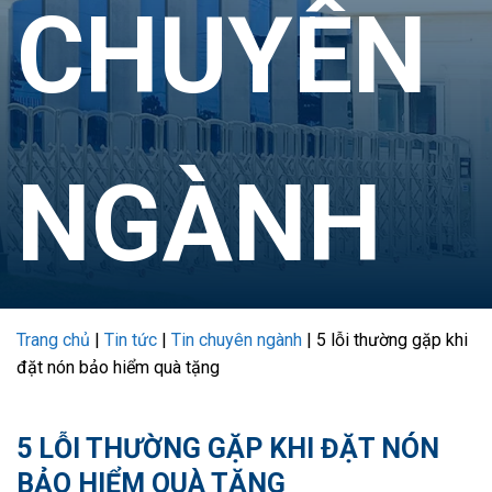
CHUYÊN
NGÀNH
Trang chủ
|
Tin tức
|
Tin chuyên ngành
|
5 lỗi thường gặp khi
đặt nón bảo hiểm quà tặng
5 LỖI THƯỜNG GẶP KHI ĐẶT NÓN
BẢO HIỂM QUÀ TẶNG