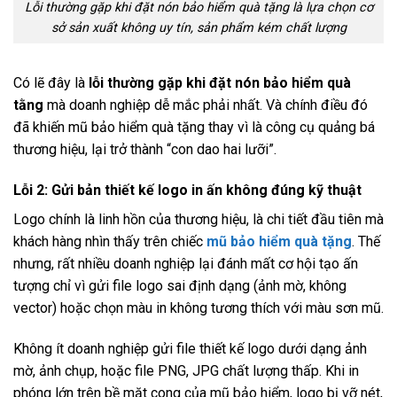
Lỗi thường gặp khi đặt nón bảo hiểm quà tặng là lựa chọn cơ
sở sản xuất không uy tín, sản phẩm kém chất lượng
Có lẽ đây là
lỗi thường gặp khi đặt nón bảo hiểm quà
tằng
mà doanh nghiệp dễ mắc phải nhất. Và chính điều đó
đã khiến mũ bảo hiểm quà tặng thay vì là công cụ quảng bá
thương hiệu, lại trở thành “con dao hai lưỡi”.
Lỗi 2: Gửi bản thiết kế logo in ấn không đúng kỹ thuật
Logo chính là linh hồn của thương hiệu, là chi tiết đầu tiên mà
khách hàng nhìn thấy trên chiếc
mũ bảo hiểm quà tặng
. Thế
nhưng, rất nhiều doanh nghiệp lại đánh mất cơ hội tạo ấn
tượng chỉ vì gửi file logo sai định dạng (ảnh mờ, không
vector) hoặc chọn màu in không tương thích với màu sơn mũ.
Không ít doanh nghiệp gửi file thiết kế logo dưới dạng ảnh
mờ, ảnh chụp, hoặc file PNG, JPG chất lượng thấp. Khi in
phóng lớn trên bề mặt cong của mũ bảo hiểm, logo bị vỡ nét,