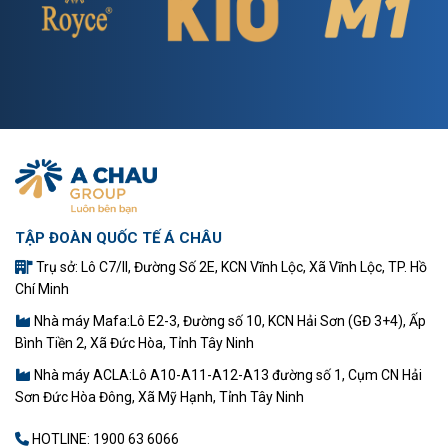
TẬP ĐOÀN QUỐC TẾ Á CHÂU
Trụ sở: Lô C7/II, Đường Số 2E, KCN Vĩnh Lộc, Xã Vĩnh Lộc, TP. Hồ
Chí Minh
Nhà máy Mafa:Lô E2-3, Đường số 10, KCN Hải Sơn (GĐ 3+4), Ấp
Bình Tiền 2, Xã Đức Hòa, Tỉnh Tây Ninh
Nhà máy ACLA:Lô A10-A11-A12-A13 đường số 1, Cụm CN Hải
Sơn Đức Hòa Đông, Xã Mỹ Hạnh, Tỉnh Tây Ninh
HOTLINE:
1900 63 6066