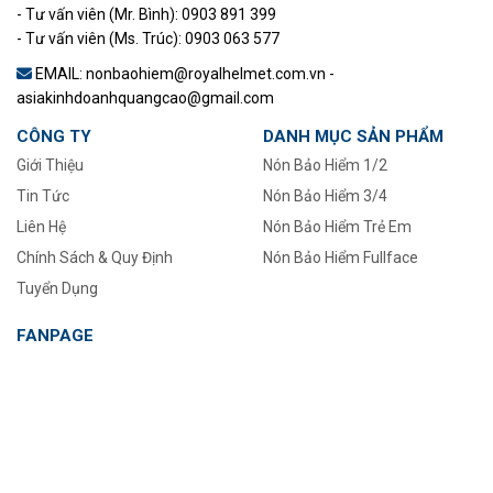
- Tư vấn viên (Mr. Bình): 0903 891 399
- Tư vấn viên (Ms. Trúc): 0903 063 577
EMAIL: nonbaohiem@royalhelmet.com.vn -
asiakinhdoanhquangcao@gmail.com
CÔNG TY
DANH MỤC SẢN PHẨM
Giới Thiệu
Nón Bảo Hiểm 1/2
Tin Tức
–
Nón Bảo Hiểm 3/4
Liên Hệ
Nón Bảo Hiểm Trẻ Em
Chính Sách & Quy Định
Nón Bảo Hiểm Fullface
Tuyển Dụng
FANPAGE