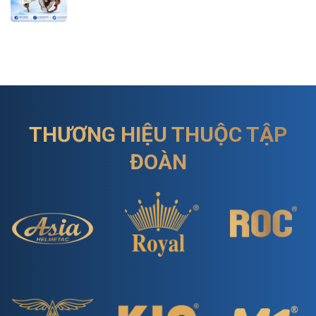
THƯƠNG HIỆU THUỘC TẬP
ĐOÀN