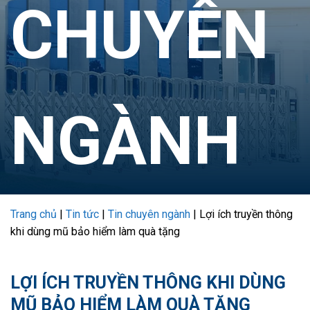
CHUYÊN
NGÀNH
Trang chủ
|
Tin tức
|
Tin chuyên ngành
|
Lợi ích truyền thông
khi dùng mũ bảo hiểm làm quà tặng
LỢI ÍCH TRUYỀN THÔNG KHI DÙNG
MŨ BẢO HIỂM LÀM QUÀ TẶNG