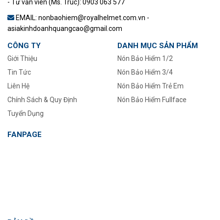
- Tư vấn viên (Ms. Trúc): 0903 063 577
EMAIL: nonbaohiem@royalhelmet.com.vn -
asiakinhdoanhquangcao@gmail.com
CÔNG TY
DANH MỤC SẢN PHẨM
Giới Thiệu
Nón Bảo Hiểm 1/2
Tin Tức
–
Nón Bảo Hiểm 3/4
Liên Hệ
Nón Bảo Hiểm Trẻ Em
Chính Sách & Quy Định
Nón Bảo Hiểm Fullface
Tuyển Dụng
FANPAGE