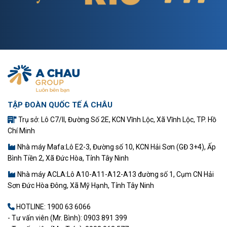
TẬP ĐOÀN QUỐC TẾ Á CHÂU
Trụ sở: Lô C7/II, Đường Số 2E, KCN Vĩnh Lộc, Xã Vĩnh Lộc, TP. Hồ
Chí Minh
Nhà máy Mafa:Lô E2-3, Đường số 10, KCN Hải Sơn (GĐ 3+4), Ấp
Bình Tiền 2, Xã Đức Hòa, Tỉnh Tây Ninh
Nhà máy ACLA:Lô A10-A11-A12-A13 đường số 1, Cụm CN Hải
Sơn Đức Hòa Đông, Xã Mỹ Hạnh, Tỉnh Tây Ninh
HOTLINE:
1900 63 6066
- Tư vấn viên (Mr. Bình): 0903 891 399