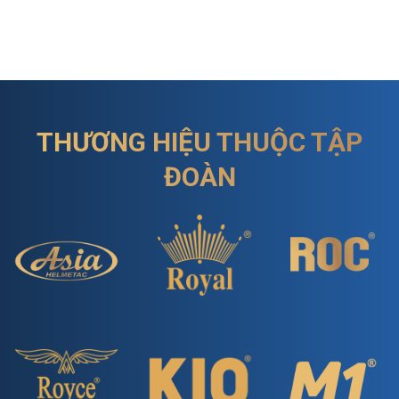
THƯƠNG HIỆU THUỘC TẬP
ĐOÀN