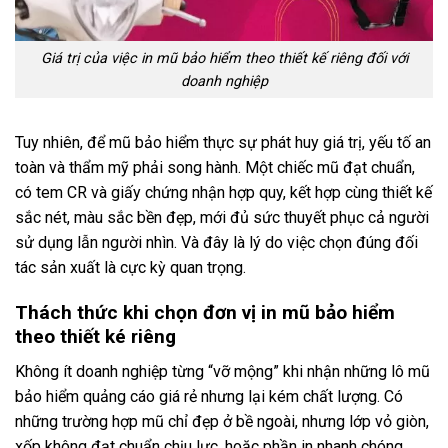
Giá trị của việc in mũ bảo hiểm theo thiết kế riêng đối với
doanh nghiệp
Tuy nhiên, để mũ bảo hiểm thực sự phát huy giá trị, yếu tố an
toàn và thẩm mỹ phải song hành. Một chiếc mũ đạt chuẩn,
có tem CR và giấy chứng nhận hợp quy, kết hợp cùng thiết kế
sắc nét, màu sắc bền đẹp, mới đủ sức thuyết phục cả người
sử dụng lẫn người nhìn. Và đây là lý do việc chọn đúng đối
tác sản xuất là cực kỳ quan trọng.
Thách thức khi chọn đơn vị in mũ bảo hiểm
theo thiết ké riêng
Không ít doanh nghiệp từng “vỡ mộng” khi nhận những lô mũ
bảo hiểm quảng cáo giá rẻ nhưng lại kém chất lượng. Có
những trường hợp mũ chỉ đẹp ở bề ngoài, nhưng lớp vỏ giòn,
xốp không đạt chuẩn chịu lực, hoặc phần in nhanh chóng