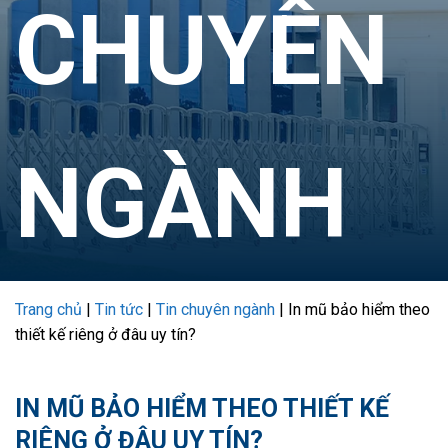
CHUYÊN
NGÀNH
Trang chủ
|
Tin tức
|
Tin chuyên ngành
|
In mũ bảo hiểm theo
thiết kế riêng ở đâu uy tín?
IN MŨ BẢO HIỂM THEO THIẾT KẾ
RIÊNG Ở ĐÂU UY TÍN?