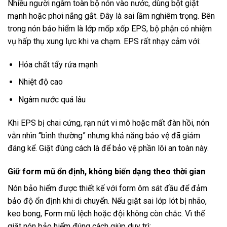
Nhiều người ngâm toàn bộ nón vào nước, dùng bột giặt
mạnh hoặc phơi nắng gắt. Đây là sai lầm nghiêm trọng. Bên
trong nón bảo hiểm là lớp mốp xốp EPS, bộ phận có nhiệm
vụ hấp thụ xung lực khi va chạm. EPS rất nhạy cảm với:
Hóa chất tẩy rửa mạnh
Nhiệt độ cao
Ngâm nước quá lâu
Khi EPS bị chai cứng, rạn nứt vi mô hoặc mất đàn hồi, nón
vẫn nhìn “bình thường” nhưng khả năng bảo vệ đã giảm
đáng kể. Giặt đúng cách là để bảo vệ phần lõi an toàn này.
Giữ form mũ ổn định, không biến dạng theo thời gian
Nón bảo hiểm được thiết kế với form ôm sát đầu để đảm
bảo độ ổn định khi di chuyển. Nếu giặt sai lớp lót bị nhão,
keo bong, Form mũ lệch hoặc đội không còn chắc. Vì thế
giặt nón bảo hiểm đúng cách giúp duy trì: