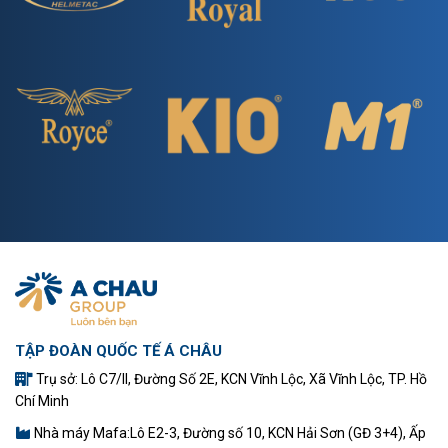
TẬP ĐOÀN QUỐC TẾ Á CHÂU
Trụ sở: Lô C7/II, Đường Số 2E, KCN Vĩnh Lộc, Xã Vĩnh Lộc, TP. Hồ
Chí Minh
Nhà máy Mafa:Lô E2-3, Đường số 10, KCN Hải Sơn (GĐ 3+4), Ấp