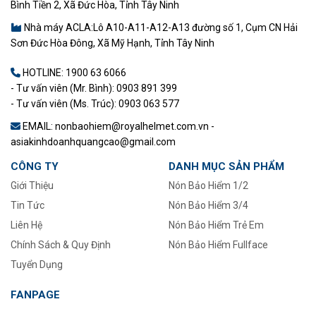
Bình Tiền 2, Xã Đức Hòa, Tỉnh Tây Ninh
Nhà máy ACLA:Lô A10-A11-A12-A13 đường số 1, Cụm CN Hải
Sơn Đức Hòa Đông, Xã Mỹ Hạnh, Tỉnh Tây Ninh
HOTLINE:
1900 63 6066
- Tư vấn viên (Mr. Bình): 0903 891 399
- Tư vấn viên (Ms. Trúc): 0903 063 577
EMAIL: nonbaohiem@royalhelmet.com.vn -
asiakinhdoanhquangcao@gmail.com
CÔNG TY
DANH MỤC SẢN PHẨM
Giới Thiệu
Nón Bảo Hiểm 1/2
Tin Tức
–
Nón Bảo Hiểm 3/4
Liên Hệ
Nón Bảo Hiểm Trẻ Em
Chính Sách & Quy Định
Nón Bảo Hiểm Fullface
Tuyển Dụng
FANPAGE