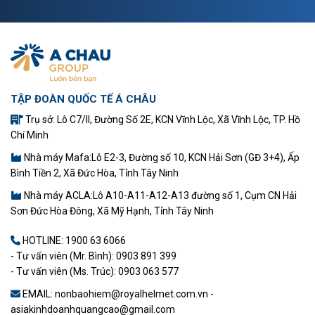
TẬP ĐOÀN QUỐC TẾ Á CHÂU
Trụ sở: Lô C7/II, Đường Số 2E, KCN Vĩnh Lộc, Xã Vĩnh Lộc, TP. Hồ
Chí Minh
Nhà máy Mafa:Lô E2-3, Đường số 10, KCN Hải Sơn (GĐ 3+4), Ấp
Bình Tiền 2, Xã Đức Hòa, Tỉnh Tây Ninh
Nhà máy ACLA:Lô A10-A11-A12-A13 đường số 1, Cụm CN Hải
Sơn Đức Hòa Đông, Xã Mỹ Hạnh, Tỉnh Tây Ninh
HOTLINE:
1900 63 6066
- Tư vấn viên (Mr. Bình): 0903 891 399
- Tư vấn viên (Ms. Trúc): 0903 063 577
EMAIL: nonbaohiem@royalhelmet.com.vn -
asiakinhdoanhquangcao@gmail.com