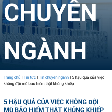
CHUYÊN
NGÀNH
Trang chủ
|
Tin tức
|
Tin chuyên ngành
|
5 hậu quả của việc
không đội mũ bảo hiểm thật khủng khiếp
5 HẬU QUẢ CỦA VIỆC KHÔNG ĐỘI
MŨ BẢO HIỂM THẬT KHỦNG KHIẾP