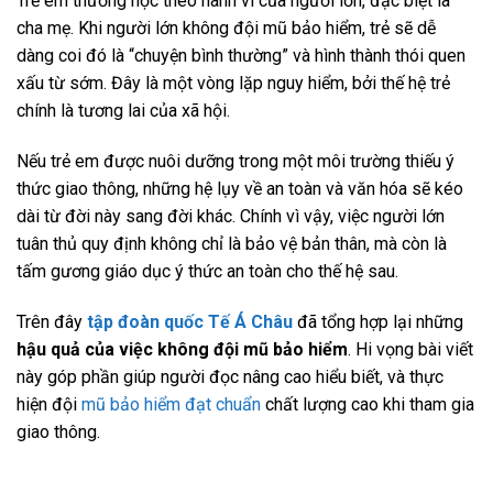
Trẻ em thường học theo hành vi của người lớn, đặc biệt là
cha mẹ. Khi người lớn không đội mũ bảo hiểm, trẻ sẽ dễ
dàng coi đó là “chuyện bình thường” và hình thành thói quen
xấu từ sớm. Đây là một vòng lặp nguy hiểm, bởi thế hệ trẻ
chính là tương lai của xã hội.
Nếu trẻ em được nuôi dưỡng trong một môi trường thiếu ý
thức giao thông, những hệ lụy về an toàn và văn hóa sẽ kéo
dài từ đời này sang đời khác. Chính vì vậy, việc người lớn
tuân thủ quy định không chỉ là bảo vệ bản thân, mà còn là
tấm gương giáo dục ý thức an toàn cho thế hệ sau.
Trên đây
tập đoàn quốc Tế Á Châu
đã tổng hợp lại những
hậu quả của việc không đội mũ bảo hiểm
. Hi vọng bài viết
này góp phần giúp người đọc nâng cao hiểu biết, và thực
hiện đội
mũ bảo hiểm đạt chuẩn
chất lượng cao khi tham gia
giao thông.