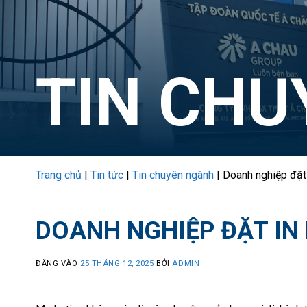
TIN CH
Trang chủ
|
Tin tức
|
Tin chuyên ngành
|
Doanh nghiệp đặt 
DOANH NGHIỆP ĐẶT IN
ĐĂNG VÀO
25 THÁNG 12, 2025
BỞI
ADMIN