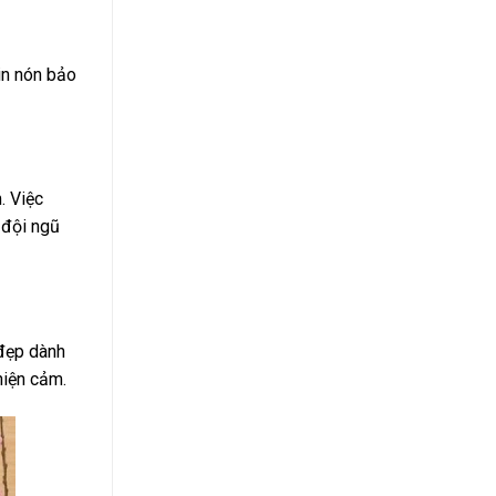
in nón bảo
. Việc
 đội ngũ
 đẹp dành
hiện cảm.