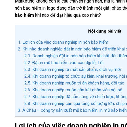
Marketing không còn là câu chuyện ngắn hạn, mà là hành trì
nón bảo hiểm in logo đang dần trở thành một giải pháp thôn
bảo hiểm
khi nào để đạt hiệu quả cao nhất?
Nội dung bài viết
1.
Lợi ích của việc doanh nghiệp in nón bảo hiểm
2.
Khi nào doanh nghiệp đặt in nón bảo hiểm để triển khai 
2.1.
Doanh nghiệp đặt in nón bảo hiểm khi bắt đầu thàn
2.2.
Đặt in mũ bảo hiểm vào các dịp lễ, Tết
2.3.
Khi doanh nghiệp ra mắt sản phẩm, dịch vụ mới
2.4.
Khi doanh nghiệp tổ chức sự kiện, khai trương, hội 
2.5.
Khi doanh nghiệp muốn tri ân khách hàng, đối tác
2.6.
Khi doanh nghiệp muốn gắn kết nhân viên nội bộ
2.7.
Khi doanh nghiệp đã sẵn sàng về chiến lược, khôn
2.8.
Khi doanh nghiệp cần quà tặng số lượng lớn, chi phí
3.
Á Châu – công ty sản xuất mũ bảo hiểm, in mũ bảo hiể
Lợi ích của việc doanh nghiệp in 