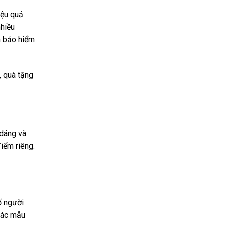
iệu quả
nhiều
n bảo hiểm
, quà tặng
 dáng và
iểm riêng.
ố người
 Các mẫu