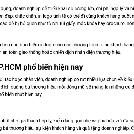
dụng, doanh nghiệp dễ triển khai số lượng lớn, chi phí hợp lý và h
n đẹp, chắc chắn, in logo tinh tế có thể đi cùng khách hàng suốt 
áo dễ bị bỏ quên như tờ rơi, túi giấy, móc khóa hay brochure, nó
chọn nón bảo hiểm in logo cho các chương trình tri ân khách hàng
ình an toàn giao thông hoặc chiến dịch nhận diện thương hiệu.
TP.HCM phổ biến hiện nay
i tác hoặc nhân viên, doanh nghiệp có rất nhiều lựa chọn về kiểu
 đích quảng bá thương hiệu, mỗi dòng mũ sẽ mang lại những ưu đ
ổ biến nhất hiện nay.
hất nhờ giá thành hợp lý, kiểu dáng gọn nhẹ và phù hợp với đa s
ng bá thương hiệu, sự kiện khách hàng và quà tặng doanh nghiệp.