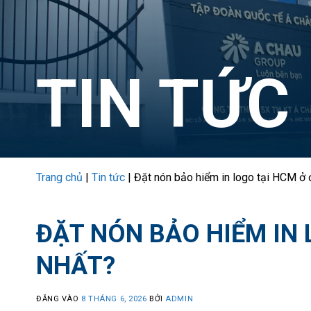
TIN TỨC
Trang chủ
|
Tin tức
|
Đặt nón bảo hiểm in logo tại HCM ở 
ĐẶT NÓN BẢO HIỂM IN 
NHẤT?
ĐĂNG VÀO
8 THÁNG 6, 2026
BỞI
ADMIN