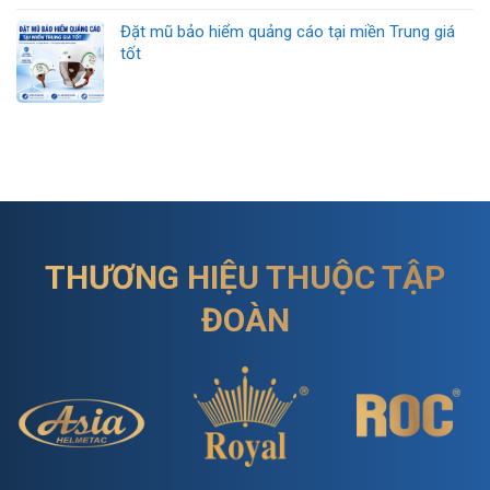
Đặt mũ bảo hiểm quảng cáo tại miền Trung giá
tốt
THƯƠNG HIỆU THUỘC TẬP
ĐOÀN