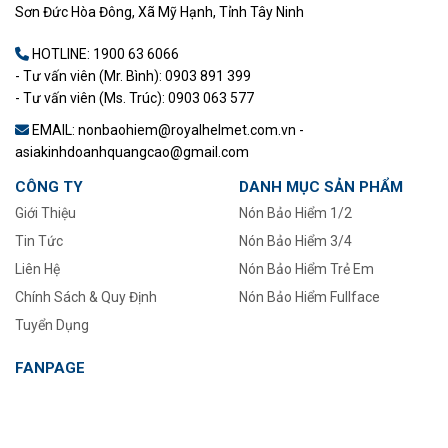
Sơn Đức Hòa Đông, Xã Mỹ Hạnh, Tỉnh Tây Ninh
HOTLINE:
1900 63 6066
- Tư vấn viên (Mr. Bình): 0903 891 399
- Tư vấn viên (Ms. Trúc): 0903 063 577
EMAIL: nonbaohiem@royalhelmet.com.vn -
asiakinhdoanhquangcao@gmail.com
CÔNG TY
DANH MỤC SẢN PHẨM
Giới Thiệu
Nón Bảo Hiểm 1/2
Tin Tức
–
Nón Bảo Hiểm 3/4
Liên Hệ
Nón Bảo Hiểm Trẻ Em
Chính Sách & Quy Định
Nón Bảo Hiểm Fullface
Tuyển Dụng
FANPAGE