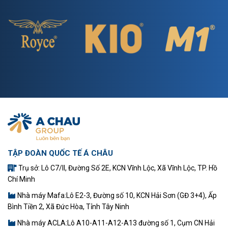
TẬP ĐOÀN QUỐC TẾ Á CHÂU
Trụ sở: Lô C7/II, Đường Số 2E, KCN Vĩnh Lộc, Xã Vĩnh Lộc, TP. Hồ
Chí Minh
Nhà máy Mafa:Lô E2-3, Đường số 10, KCN Hải Sơn (GĐ 3+4), Ấp
Bình Tiền 2, Xã Đức Hòa, Tỉnh Tây Ninh
Nhà máy ACLA:Lô A10-A11-A12-A13 đường số 1, Cụm CN Hải