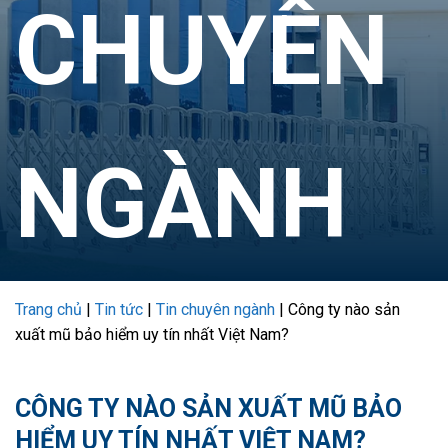
CHUYÊN
NGÀNH
Trang chủ
|
Tin tức
|
Tin chuyên ngành
|
Công ty nào sản
xuất mũ bảo hiểm uy tín nhất Việt Nam?
CÔNG TY NÀO SẢN XUẤT MŨ BẢO
HIỂM UY TÍN NHẤT VIỆT NAM?