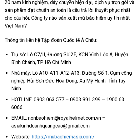
20 năm kinh nghiệm, dây chuyền hiện đại, dịch vụ trọn gói và
sản phẩm đạt chuẩn an toàn là câu trả lời thuyết phục nhất
cho câu hỏi: Công ty nào sản xuất mũ bảo hiểm uy tín nhất
Việt Nam?
Thông tin liên hệ Tập đoàn Quốc tế Á Châu:
Trụ sở: Lô C7/II, Đường Số 2E, KCN Vĩnh Lộc A, Huyện
Bình Chánh, TP. Hồ Chí Minh
Nhà máy: Lô A10-A11-A12-A13, Đường Số 1, Cụm công
nghiệp Hải Sơn Đức Hòa Đông, Xã Mỹ Hạnh, Tỉnh Tây
Ninh
HOTLINE: 0903 063 577 – 0903 891 399 – 1900 63
6066
EMAIL: nonbaohiem@royalhelmet.com.vn –
asiakinhdoanhquangcao@gmail.com
Website:
https://mubaohiemasia.com/