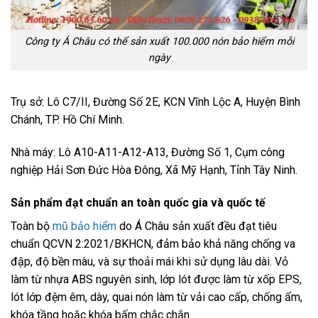
Công ty Á Châu có thể sản xuất 100.000 nón bảo hiểm mỗi
ngày
Trụ sở: Lô C7/II, Đường Số 2E, KCN Vĩnh Lộc A, Huyện Bình
Chánh, TP. Hồ Chí Minh.
Nhà máy: Lô A10-A11-A12-A13, Đường Số 1, Cụm công
nghiệp Hải Sơn Đức Hòa Đông, Xã Mỹ Hạnh, Tỉnh Tây Ninh.
Sản phẩm đạt chuẩn an toàn quốc gia và quốc tế
Toàn bộ
mũ bảo hiểm
do Á Châu sản xuất đều đạt tiêu
chuẩn QCVN 2:2021/BKHCN, đảm bảo khả năng chống va
đập, độ bền màu, và sự thoải mái khi sử dụng lâu dài. Vỏ
làm từ nhựa ABS nguyên sinh, lớp lót được làm từ xốp EPS,
lót lớp đệm êm, dày, quai nón làm từ vải cao cấp, chống ẩm,
khóa tầng hoặc khóa bấm chắc chắn.