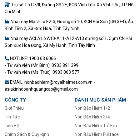
Trụ sở: Lô C7/II, Đường Số 2E, KCN Vĩnh Lộc, Xã Vĩnh Lộc, TP. Hồ
Chí Minh
Nhà máy Mafa:Lô E2-3, Đường số 10, KCN Hải Sơn (GĐ 3+4), Ấp
Bình Tiền 2, Xã Đức Hòa, Tỉnh Tây Ninh
Nhà máy ACLA:Lô A10-A11-A12-A13 đường số 1, Cụm CN Hải
Sơn Đức Hòa Đông, Xã Mỹ Hạnh, Tỉnh Tây Ninh
HOTLINE:
1900 63 6066
- Tư vấn viên (Mr. Bình): 0903 891 399
- Tư vấn viên (Ms. Trúc): 0903 063 577
EMAIL: nonbaohiem@royalhelmet.com.vn -
asiakinhdoanhquangcao@gmail.com
CÔNG TY
DANH MỤC SẢN PHẨM
Giới Thiệu
Nón Bảo Hiểm 1/2
Tin Tức
–
Nón Bảo Hiểm 3/4
Liên Hệ
Nón Bảo Hiểm Trẻ Em
Chính Sách & Quy Định
Nón Bảo Hiểm Fullface