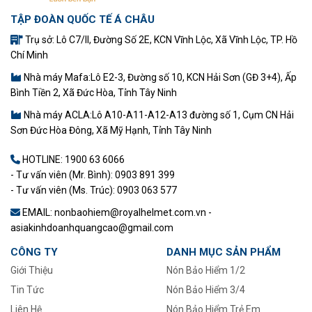
TẬP ĐOÀN QUỐC TẾ Á CHÂU
Trụ sở: Lô C7/II, Đường Số 2E, KCN Vĩnh Lộc, Xã Vĩnh Lộc, TP. Hồ
Chí Minh
Nhà máy Mafa:Lô E2-3, Đường số 10, KCN Hải Sơn (GĐ 3+4), Ấp
Bình Tiền 2, Xã Đức Hòa, Tỉnh Tây Ninh
Nhà máy ACLA:Lô A10-A11-A12-A13 đường số 1, Cụm CN Hải
Sơn Đức Hòa Đông, Xã Mỹ Hạnh, Tỉnh Tây Ninh
HOTLINE:
1900 63 6066
- Tư vấn viên (Mr. Bình): 0903 891 399
- Tư vấn viên (Ms. Trúc): 0903 063 577
EMAIL: nonbaohiem@royalhelmet.com.vn -
asiakinhdoanhquangcao@gmail.com
CÔNG TY
DANH MỤC SẢN PHẨM
Giới Thiệu
Nón Bảo Hiểm 1/2
Tin Tức
–
Nón Bảo Hiểm 3/4
Liên Hệ
Nón Bảo Hiểm Trẻ Em