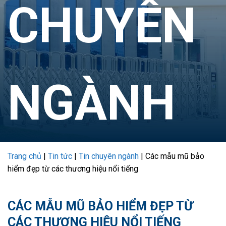
CHUYÊN
NGÀNH
Trang chủ
|
Tin tức
|
Tin chuyên ngành
|
Các mẫu mũ bảo
hiểm đẹp từ các thương hiệu nổi tiếng
CÁC MẪU MŨ BẢO HIỂM ĐẸP TỪ
CÁC THƯƠNG HIỆU NỔI TIẾNG