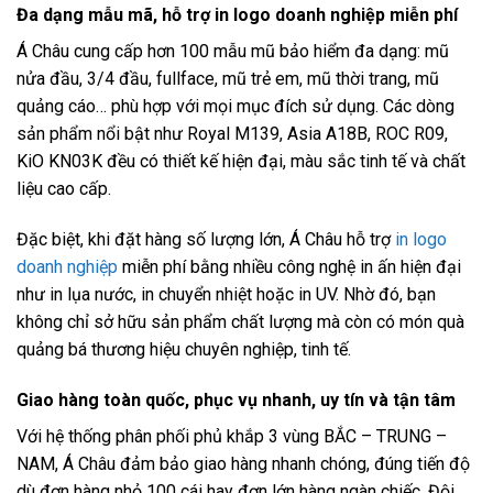
Đa dạng mẫu mã, hỗ trợ in logo doanh nghiệp miễn phí
Á Châu cung cấp hơn 100 mẫu mũ bảo hiểm đa dạng: mũ
nửa đầu, 3/4 đầu, fullface, mũ trẻ em, mũ thời trang, mũ
quảng cáo… phù hợp với mọi mục đích sử dụng. Các dòng
sản phẩm nổi bật như Royal M139, Asia A18B, ROC R09,
KiO KN03K đều có thiết kế hiện đại, màu sắc tinh tế và chất
liệu cao cấp.
Đặc biệt, khi đặt hàng số lượng lớn, Á Châu hỗ trợ
in logo
doanh nghiệp
miễn phí bằng nhiều công nghệ in ấn hiện đại
như in lụa nước, in chuyển nhiệt hoặc in UV. Nhờ đó, bạn
không chỉ sở hữu sản phẩm chất lượng mà còn có món quà
quảng bá thương hiệu chuyên nghiệp, tinh tế.
Giao hàng toàn quốc, phục vụ nhanh, uy tín và tận tâm
Với hệ thống phân phối phủ khắp 3 vùng BẮC – TRUNG –
NAM, Á Châu đảm bảo giao hàng nhanh chóng, đúng tiến độ
dù đơn hàng nhỏ 100 cái hay đơn lớn hàng ngàn chiếc. Đội