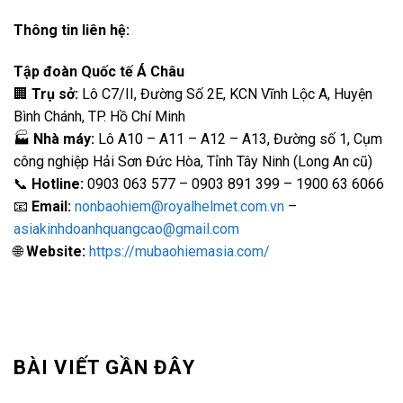
Thông tin liên hệ:
Tập đoàn Quốc tế Á Châu
🏢
Trụ sở:
Lô C7/II, Đường Số 2E, KCN Vĩnh Lộc A, Huyện
Bình Chánh, TP. Hồ Chí Minh
🏭
Nhà máy:
Lô A10 – A11 – A12 – A13, Đường số 1, Cụm
công nghiệp Hải Sơn Đức Hòa, Tỉnh Tây Ninh (Long An cũ)
📞
Hotline:
0903 063 577 – 0903 891 399 – 1900 63 6066
📧
Email:
nonbaohiem@royalhelmet.com.vn
–
asiakinhdoanhquangcao@gmail.com
🌐
Website:
https://mubaohiemasia.com/
BÀI VIẾT GẦN ĐÂY