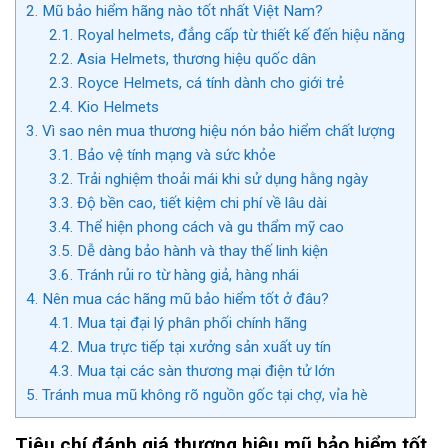
2.
Mũ bảo hiểm hãng nào tốt nhất Việt Nam?
2.1.
Royal helmets, đẳng cấp từ thiết kế đến hiệu năng
2.2.
Asia Helmets, thương hiệu quốc dân
2.3.
Royce Helmets, cá tính dành cho giới trẻ
2.4.
Kio Helmets
3.
Vì sao nên mua thương hiệu nón bảo hiểm chất lượng
3.1.
Bảo vệ tính mạng và sức khỏe
3.2.
Trải nghiệm thoải mái khi sử dụng hằng ngày
3.3.
Độ bền cao, tiết kiệm chi phí về lâu dài
3.4.
Thể hiện phong cách và gu thẩm mỹ cao
3.5.
Dễ dàng bảo hành và thay thế linh kiện
3.6.
Tránh rủi ro từ hàng giả, hàng nhái
4.
Nên mua các hãng mũ bảo hiểm tốt ở đâu?
4.1.
Mua tại đại lý phân phối chính hãng
4.2.
Mua trực tiếp tại xưởng sản xuất uy tín
4.3.
Mua tại các sàn thương mại điện tử lớn
5.
Tránh mua mũ không rõ nguồn gốc tại chợ, vỉa hè
Tiêu chí đánh giá thương hiệu mũ bảo hiểm tốt