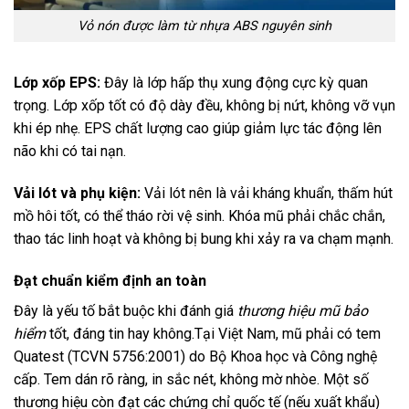
Vỏ nón được làm từ nhựa ABS nguyên sinh
Lớp xốp EPS:
Đây là lớp hấp thụ xung động cực kỳ quan
trọng. Lớp xốp tốt có độ dày đều, không bị nứt, không vỡ vụn
khi ép nhẹ. EPS chất lượng cao giúp giảm lực tác động lên
não khi có tai nạn.
Vải lót và phụ kiện:
Vải lót nên là vải kháng khuẩn, thấm hút
mồ hôi tốt, có thể tháo rời vệ sinh. Khóa mũ phải chắc chắn,
thao tác linh hoạt và không bị bung khi xảy ra va chạm mạnh.
Đạt chuẩn kiểm định an toàn
Đây là yếu tố bắt buộc khi đánh giá
thương hiệu mũ bảo
hiểm
tốt, đáng tin hay không.Tại Việt Nam, mũ phải có tem
Quatest (TCVN 5756:2001) do Bộ Khoa học và Công nghệ
cấp. Tem dán rõ ràng, in sắc nét, không mờ nhòe. Một số
thương hiệu còn đạt các chứng chỉ quốc tế (nếu xuất khẩu)