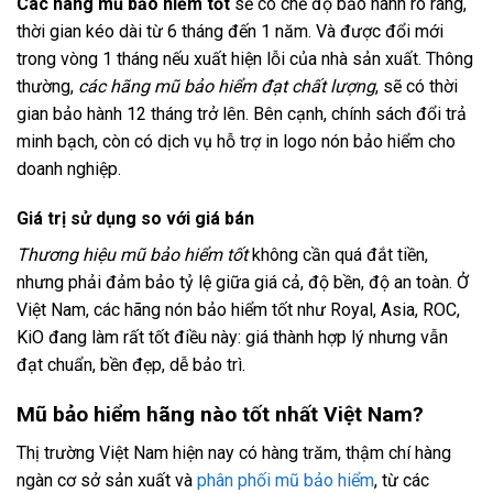
Các hãng mũ bảo hiểm tốt
sẽ có chế độ bảo hành rõ ràng,
thời gian kéo dài từ 6 tháng đến 1 năm. Và được đổi mới
trong vòng 1 tháng nếu xuất hiện lỗi của nhà sản xuất. Thông
thường,
các hãng mũ bảo hiểm đạt chất lượng
, sẽ có thời
gian bảo hành 12 tháng trở lên. Bên cạnh, chính sách đổi trả
minh bạch, còn có dịch vụ hỗ trợ in logo nón bảo hiểm cho
doanh nghiệp.
Giá trị sử dụng so với giá bán
Thương hiệu mũ bảo hiểm tốt
không cần quá đắt tiền,
nhưng phải đảm bảo tỷ lệ giữa giá cả, độ bền, độ an toàn. Ở
Việt Nam, các hãng nón bảo hiểm tốt như Royal, Asia, ROC,
KiO đang làm rất tốt điều này: giá thành hợp lý nhưng vẫn
đạt chuẩn, bền đẹp, dễ bảo trì.
Mũ bảo hiểm hãng nào tốt nhất Việt Nam?
Thị trường Việt Nam hiện nay có hàng trăm, thậm chí hàng
ngàn cơ sở sản xuất và
phân phối mũ bảo hiểm
, từ các