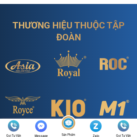
THƯƠNG HIỆU THUỘC TẬP
ĐOÀN
Sản Phẩm
Gọi Tư Vấn
Gọi Tư Vấn
Message
Zalo