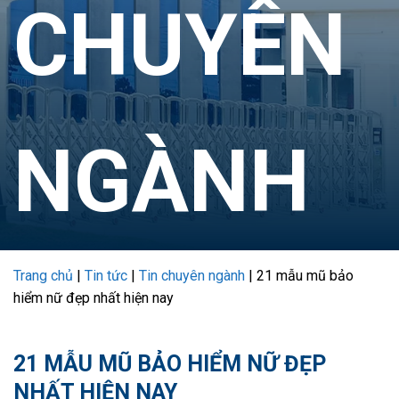
CHUYÊN
NGÀNH
Trang chủ
|
Tin tức
|
Tin chuyên ngành
|
21 mẫu mũ bảo
hiểm nữ đẹp nhất hiện nay
21 MẪU MŨ BẢO HIỂM NỮ ĐẸP
NHẤT HIỆN NAY