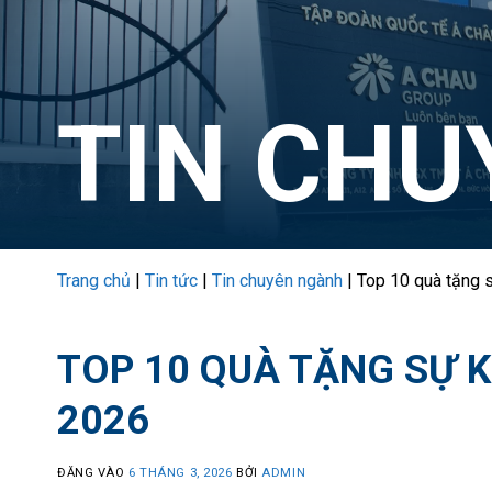
TIN CH
Trang chủ
|
Tin tức
|
Tin chuyên ngành
|
Top 10 quà tặng s
TOP 10 QUÀ TẶNG SỰ 
2026
ĐĂNG VÀO
6 THÁNG 3, 2026
BỞI
ADMIN