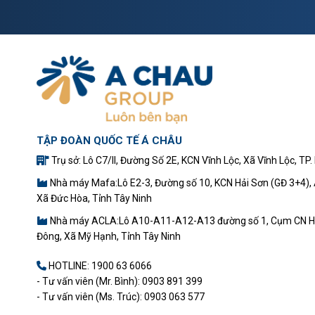
TẬP ĐOÀN QUỐC TẾ Á CHÂU
Trụ sở: Lô C7/II, Đường Số 2E, KCN Vĩnh Lộc, Xã Vĩnh Lộc, TP.
Nhà máy Mafa:Lô E2-3, Đường số 10, KCN Hải Sơn (GĐ 3+4), Ấ
Xã Đức Hòa, Tỉnh Tây Ninh
Nhà máy ACLA:Lô A10-A11-A12-A13 đường số 1, Cụm CN H
Đông, Xã Mỹ Hạnh, Tỉnh Tây Ninh
HOTLINE:
1900 63 6066
- Tư vấn viên (Mr. Bình): 0903 891 399
- Tư vấn viên (Ms. Trúc): 0903 063 577