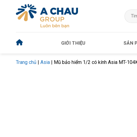
Bỏ
qua
Tìm
kiếm:
nội
dung
GIỚI THIỆU
SẢN 
Trang chủ
|
Asia
|
Mũ bảo hiểm 1/2 có kính Asia MT-104