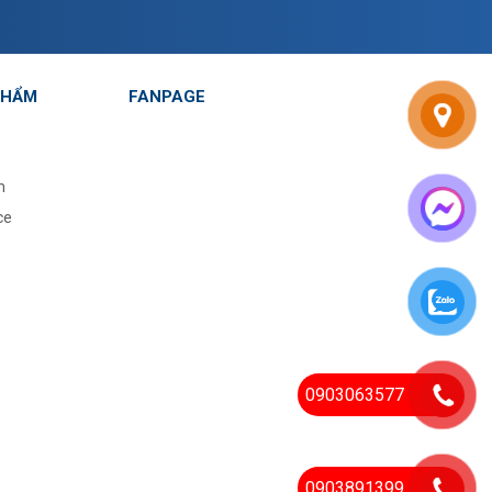
PHẨM
FANPAGE
m
ce
0903063577
0903891399