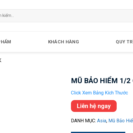
PHẨM
KHÁCH HÀNG
QUY TR
K
MŨ BẢO HIỂM 1/2
Click Xem Bảng Kích Thước
Liên hệ ngay
DANH MỤC:
Asia
,
Mũ Bảo Hiể