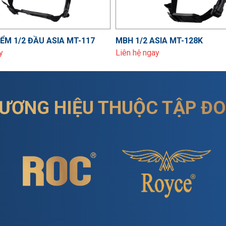
ỂM 1/2 ĐẦU ASIA MT-117
MBH 1/2 ASIA MT-128K
y
Liên hệ ngay
ƯƠNG HIỆU THUỘC TẬP Đ